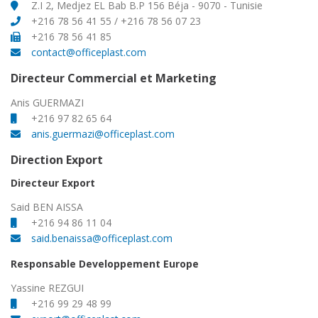
Z.I 2, Medjez EL Bab B.P 156 Béja - 9070 - Tunisie
+216 78 56 41 55 / +216 78 56 07 23
+216 78 56 41 85
contact@officeplast.com
Directeur Commercial et Marketing
Anis GUERMAZI
+216 97 82 65 64
anis.guermazi@officeplast.com
Direction Export
Directeur Export
Said BEN AISSA
+216 94 86 11 04
said.benaissa@officeplast.com
Responsable Developpement Europe
Yassine REZGUI
+216 99 29 48 99