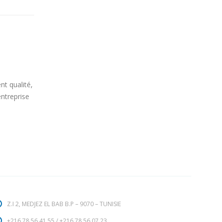
Remise du trophée Elu Produit de L
07
2020 “POLYTAB”
t qualité,
Oct
lire la suite
entreprise
Z.I 2, MEDJEZ EL BAB B.P – 9070 – TUNISIE
+216 78 56 41 55
/
+216 78 56 07 23