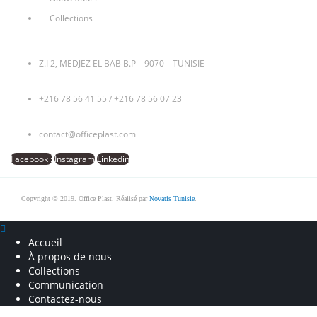
Collections
Z.I 2, MEDJEZ EL BAB B.P – 9070 – TUNISIE
+216 78 56 41 55
/
+216 78 56 07 23
contact@officeplast.com
Facebook :
Instagram
Linkedin
Copyright © 2019. Office Plast. Réalisé par
Novatis Tunisie
.
Accueil
À propos de nous
Collections
Communication
Contactez-nous