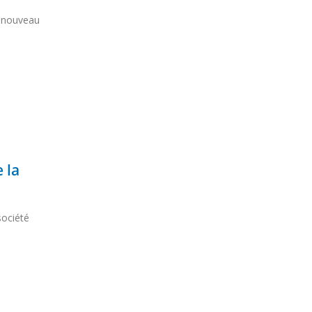
e nouveau
 la
société