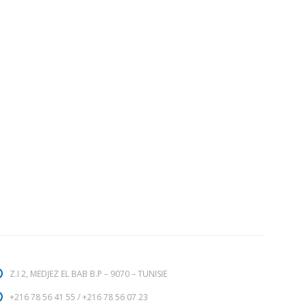
Z.I 2, MEDJEZ EL BAB B.P – 9070 – TUNISIE
+216 78 56 41 55
/
+216 78 56 07 23