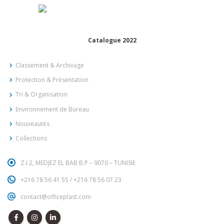
Catalogue 2022
Classement & Archivage
Protection & Présentation
Tri & Organisation
Environnement de Bureau
Nouveautés
Collections
Z.I 2, MEDJEZ EL BAB B.P – 9070 – TUNISIE
+216 78 56 41 55
/
+216 78 56 07 23
contact@officeplast.com