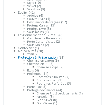
(10)
Style
(2)
Velvet
(0)
VitaNova
Ecolier
(42)
(4)
Ardoise
(4)
Couvre-Livre
(17)
Instruments de traçage
(13)
Protège Cahier
(3)
Protège Livre
(1)
Sous mains
Environnement de Bureau
(6)
(2)
Garniture de Bureau
(2)
Porte Carte - Visites
(2)
Sous-Mains
Gold-Silver
(1)
Nouveautés
(28)
(28)
2020
Protection & Présentation
(81)
(9)
Chemise en carton
(8)
Chemise en PP
(2)
Chemise à clips
(4)
Etuis
(11)
Pochettes
(7)
Pochettes A bouton
(1)
Pochettes coin
(3)
Pochettes Perforées
(5)
Porte Bloc
(44)
Protège-documents
(1)
Chemise Protège-documents
(8)
Funcolor
(0)
Glod-Silver
(1)
Gold-Silver