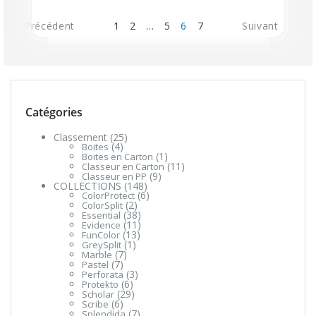
Précédent
1
2
…
5
6
7
Suivant
Afficher 61–72 de 81 produits
Catégories
Classement
(25)
(4)
Boites
(1)
Boites en Carton
(11)
Classeur en Carton
(9)
Classeur en PP
COLLECTIONS
(148)
(6)
ColorProtect
(2)
ColorSplit
(38)
Essential
(11)
Evidence
(13)
FunColor
(1)
GreySplit
(7)
Marble
(7)
Pastel
(3)
Perforata
(6)
Protekto
(29)
Scholar
(6)
Scribe
(7)
Splendida