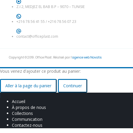
Z.I 2, MEDJEZ EL BAB B.P – 9070 – TUNISIE
+216 78 56 41 55
/
+216 78 56 07 23
contact@officeplast.com
Copyright © 2019 . Office Plast . Réalisé par l’
agence web Novatis
Vous venez d'ajouter ce produit au panier:
Aller à la page du panier
Continuer
Accueil
À propos de nous
Collections
Communication
Contactez-nous