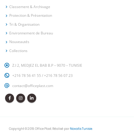
Classement & Archivage
Protection & Présentation
Tri & Organisation
Environnement de Bureau
Nouveautés
Collections
Z.I 2, MEDJEZ EL BAB B.P – 9070 – TUNISIE
+216 78 56 41 55
/
+216 78 56 07 23
contact@officeplast.com
Copyright © 2019. Office Plast. Réalisé par
Novatis Tunisie
.