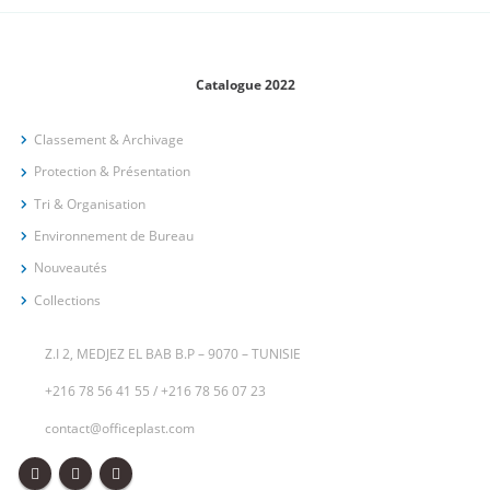
Catalogue 2022
Classement & Archivage
Protection & Présentation
Tri & Organisation
Environnement de Bureau
Nouveautés
Collections
Z.I 2, MEDJEZ EL BAB B.P – 9070 – TUNISIE
+216 78 56 41 55
/
+216 78 56 07 23
contact@officeplast.com