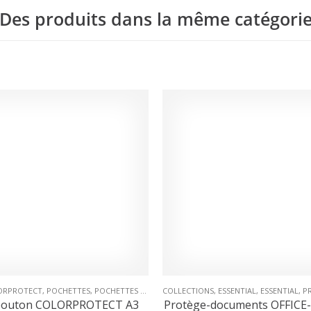
Des produits dans la même catégori
ÈGE-DOCUMENTS
ORPROTECT
,
POCHETTES
,
POCHETTES A BOUTON
COLLECTIONS
,
PROTECTION & PRÉSENTATION
,
ESSENTIAL
,
ESSENTIAL
,
PR
 bouton COLORPROTECT A3
Protège-documents OFFICE