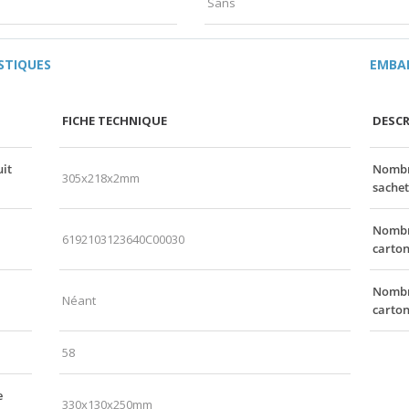
Sans
STIQUES
EMBA
FICHE TECHNIQUE
DESCR
it
Nombre
305x218x2mm
sachet
Nombre
6192103123640C00030
carton
Nombre
Néant
carto
58
e
330x130x250mm