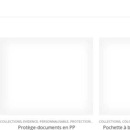
COLLECTIONS
,
EVIDENCE
,
PERSONNALISABLE
,
PROTECTION & PRÉSENTATION
COLLECTIONS
,
PROT
,
COL
Protège-documents en PP
Pochette à