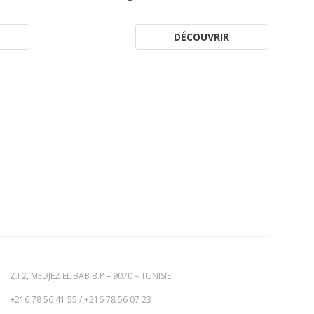
DÉCOUVRIR
Z.I 2, MEDJEZ EL BAB B.P – 9070 – TUNISIE
+216 78 56 41 55
/
+216 78 56 07 23