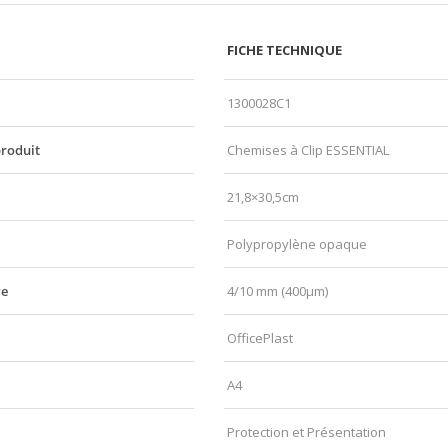
FICHE TECHNIQUE
1300028C1
produit
Chemises à Clip ESSENTIAL
21,8×30,5cm
Polypropylène opaque
re
4/10 mm (400µm)
OfficePlast
A4
Protection et Présentation