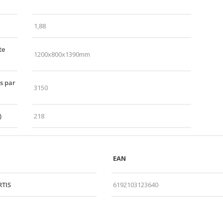
1,88
te
1200x800x1390mm
s par
3150
)
218
EAN
RTIS
6192103123640