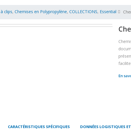
à clips
,
Chemises en Polypropylène
,
COLLECTIONS
,
Essential
Che
Che
Chemis
docume
présen
facilit
En sav
CARACTÉRISTIQUES SPÉCIFIQUES
DONNÉES LOGISTIQUES E