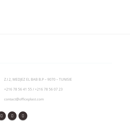
Z.I 2, MEDJEZ EL BAB B.P – 9070 – TUNISIE
+216 78 56 41 55
/
+216 78 56 07 23
contact@officeplast.com