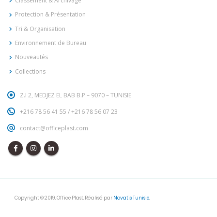
Classement & Archivage
Protection & Présentation
Tri & Organisation
Environnement de Bureau
Nouveautés
Collections
Z.I 2, MEDJEZ EL BAB B.P – 9070 – TUNISIE
+216 78 56 41 55
/
+216 78 56 07 23
contact@officeplast.com
Copyright © 2019. Office Plast. Réalisé par
Novatis Tunisie
.