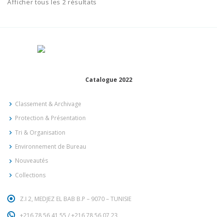
Afficher tous les 2 résultats
Catalogue 2022
Classement & Archivage
Protection & Présentation
Tri & Organisation
Environnement de Bureau
Nouveautés
Collections
Z.I 2, MEDJEZ EL BAB B.P – 9070 – TUNISIE
+216 78 56 41 55
/
+216 78 56 07 23