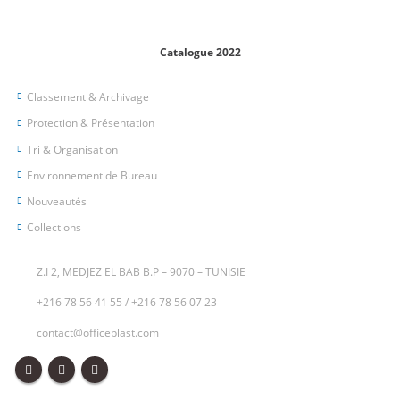
Catalogue 2022
Classement & Archivage
Protection & Présentation
Tri & Organisation
Environnement de Bureau
Nouveautés
Collections
Z.I 2, MEDJEZ EL BAB B.P – 9070 – TUNISIE
+216 78 56 41 55
/
+216 78 56 07 23
contact@officeplast.com