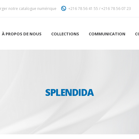
rger notre catalogue numérique
+216 78 56 41 55
/
+216 78 56 07 23
À PROPOS DE NOUS
COLLECTIONS
COMMUNICATION
C
SPLENDIDA