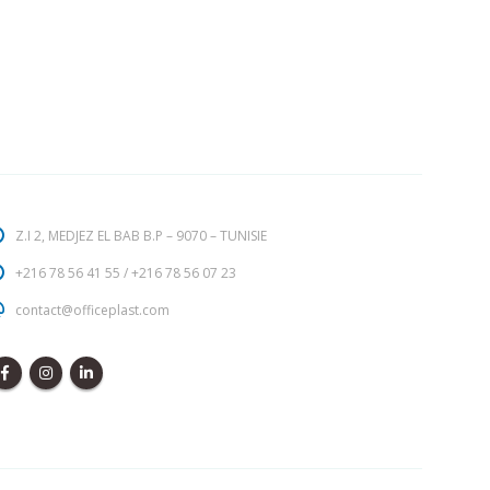
Z.I 2, MEDJEZ EL BAB B.P – 9070 – TUNISIE
+216 78 56 41 55
/
+216 78 56 07 23
contact@officeplast.com