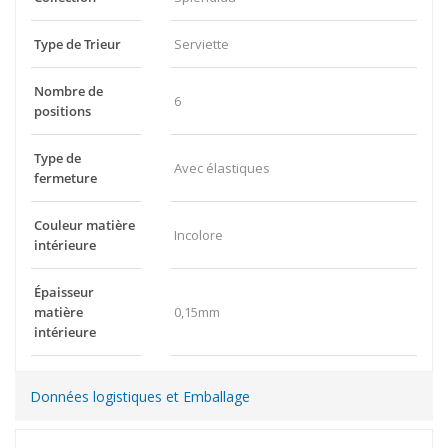
Type de Trieur
Serviette
Nombre de
6
positions
Type de
Avec élastiques
fermeture
Couleur matière
Incolore
intérieure
Épaisseur
matière
0,15mm
intérieure
Données logistiques et Emballage