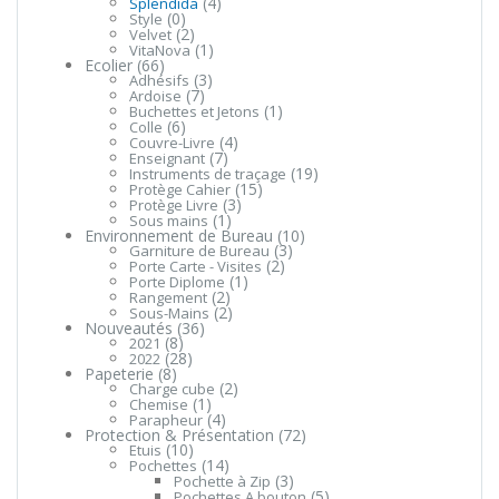
(4)
Splendida
(0)
Style
(2)
Velvet
(1)
VitaNova
Ecolier
(66)
(3)
Adhésifs
(7)
Ardoise
(1)
Buchettes et Jetons
(6)
Colle
(4)
Couvre-Livre
(7)
Enseignant
(19)
Instruments de traçage
(15)
Protège Cahier
(3)
Protège Livre
(1)
Sous mains
Environnement de Bureau
(10)
(3)
Garniture de Bureau
(2)
Porte Carte - Visites
(1)
Porte Diplome
(2)
Rangement
(2)
Sous-Mains
Nouveautés
(36)
(8)
2021
(28)
2022
Papeterie
(8)
(2)
Charge cube
(1)
Chemise
(4)
Parapheur
Protection & Présentation
(72)
(10)
Etuis
(14)
Pochettes
(3)
Pochette à Zip
(5)
Pochettes A bouton