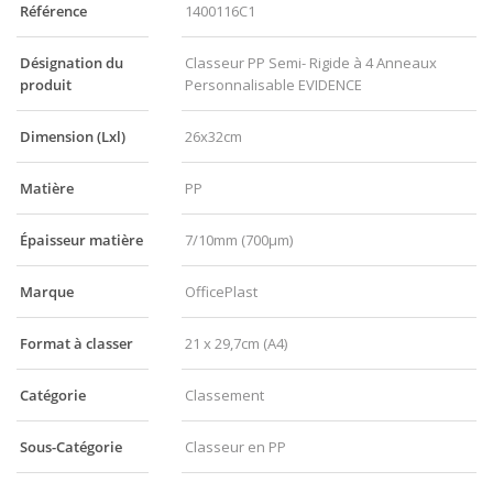
Référence
1400116C1
Désignation du
Classeur PP Semi- Rigide à 4 Anneaux
produit
Personnalisable EVIDENCE
Dimension (Lxl)
26x32cm
Matière
PP
Épaisseur matière
7/10mm (700µm)
Marque
OfficePlast
Format à classer
21 x 29,7cm (A4)
Catégorie
Classement
Sous-Catégorie
Classeur en PP