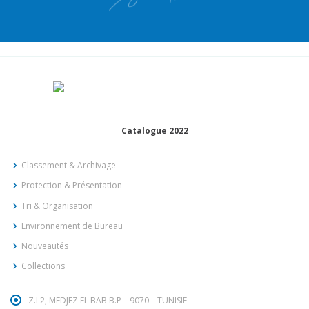
Catalogue 2022
Classement & Archivage
Protection & Présentation
Tri & Organisation
Environnement de Bureau
Nouveautés
Collections
Z.I 2, MEDJEZ EL BAB B.P – 9070 – TUNISIE
+216 78 56 41 55
/
+216 78 56 07 23