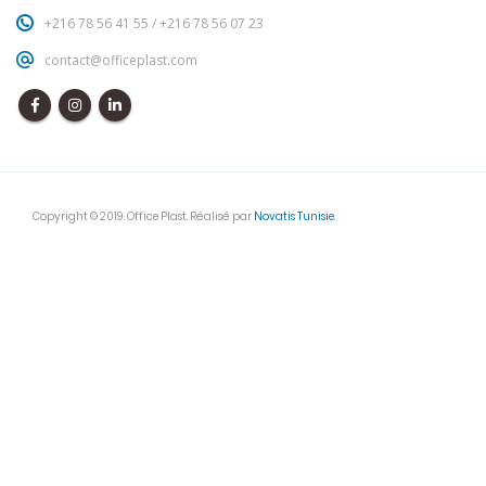
contact@officeplast.com
Copyright © 2019. Office Plast. Réalisé par
Novatis Tunisie
.