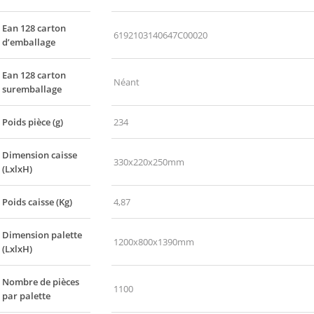
Ean 128 carton
6192103140647C00020
d’emballage
Ean 128 carton
Néant
suremballage
Poids pièce (g)
234
Dimension caisse
330x220x250mm
(LxlxH)
Poids caisse (Kg)
4,87
Dimension palette
1200x800x1390mm
(LxlxH)
Nombre de pièces
1100
par palette