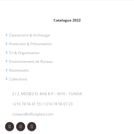
Catalogue 2022
Classement & Archivage
Protection & Présentation
Tri & Organisation
Environnement de Bureau
Nouveautés
Collections
Z.I 2, MEDJEZ EL BAB B.P – 9070 – TUNISIE
+216 78 56 41 55
/
+216 78 56 07 23
contact@officeplast.com