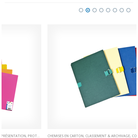
CHEMISES EN CARTON
,
CLASSEMENT & ARCHIVAGE
,
COLLECTIONS
,
ESSENTIAL
,
PR