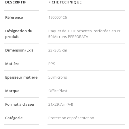
DESCRIPTIF
FICHE TECHNIQUE
Référence
1900004C6
Désignation du
Paquet de 100 Pochettes Perforées en PP
produit
50 Microns PERFORATA
Dimension (Lxl)
23×30,5 cm
Matière
PPS
Epaisseur matière
50 microns
Marque
OfficePlast
Format à classer
21X29,7cm(A4)
Catégorie
Protection et présentation