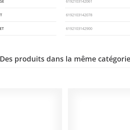
GE
6192103142061
RT
6192103142078
ET
6192103142900
Des produits dans la même catégori