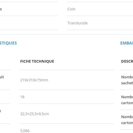
s
Coin
Translucide
STIQUES
EMBA
FICHE TECHNIQUE
DESCR
it
Nombre
219x310x15mm
sachet
18
Nombre
carton
e
32,5×25,5×9,5cm
Nombre
carto
5,066