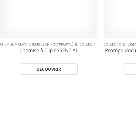
CHEMISE À CLIPS
,
CHEMISES EN POLYPROPYLÈNE
,
COLLECTIONS
,
ESSENTIAL
COLLECTIONS
,
PROTECT
,
ESSE
Chemise à Clip ESSENTIAL
Protège-docu
DÉCOUVRIR