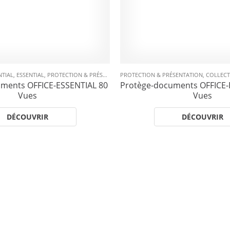
ION & PRÉSENTATION
NTIAL
,
ESSENTIAL
,
PROTECTION & PRÉSENTATION
PROTECTION & PRÉSENTATION
,
PROTÈGE-DOCUMENTS
,
COLLECT
ments OFFICE-ESSENTIAL 80
Protège-documents OFFICE-
Vues
Vues
DÉCOUVRIR
DÉCOUVRIR