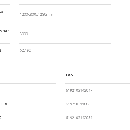
te
1200x800x1280mm
s par
3000
)
627,92
EAN
6192103142047
LORE
6192103118882
E
6192103142054