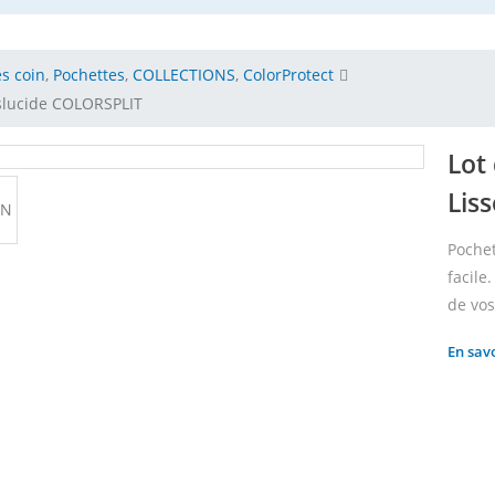
s coin
,
Pochettes
,
COLLECTIONS
,
ColorProtect
nslucide COLORSPLIT
Lot
Lis
Pochet
facile
de vos
En sav