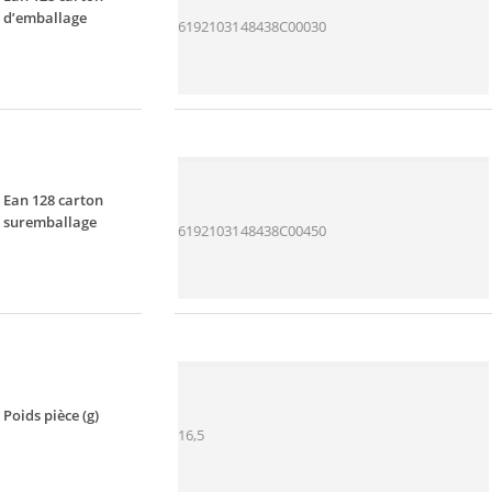
d’emballage
6192103148438C00030
Ean 128 carton
suremballage
6192103148438C00450
Poids pièce (g)
16,5