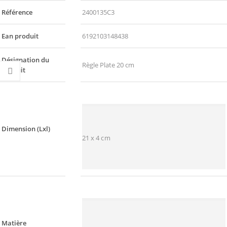
Référence
2400135C3
Ean produit
6192103148438
Désignation du
Règle Plate 20 cm
produit
Dimension (Lxl)
21 x 4 cm
Matière