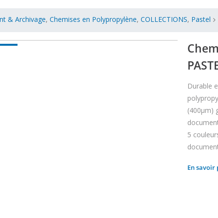
nt & Archivage
,
Chemises en Polypropylène
,
COLLECTIONS
,
Pastel
Chemi
PAST
Durable e
polyprop
(400µm) g
documents.
5 couleur
document
En savoir