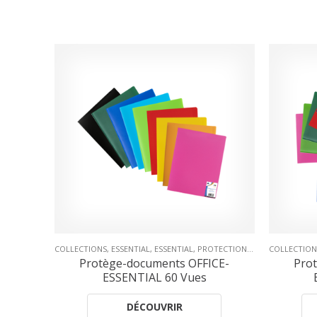
ON & PRÉSENTATION
COLLECTIONS
,
PROTÈGE-DOCUMENTS
,
ESSENTIAL
,
ESSENTIAL
,
PROTECTION & PRÉSENTATION
CHEMISES E
CE-
Protège-documents OFFICE-
C
ESSENTIAL 120 Vues
Po
DÉCOUVRIR