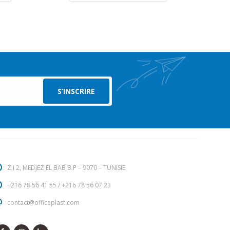
Z.I 2, MEDJEZ EL BAB B.P – 9070 – TUNISIE
+216 78 56 41 55
/
+216 78 56 07 23
contact@officeplast.com