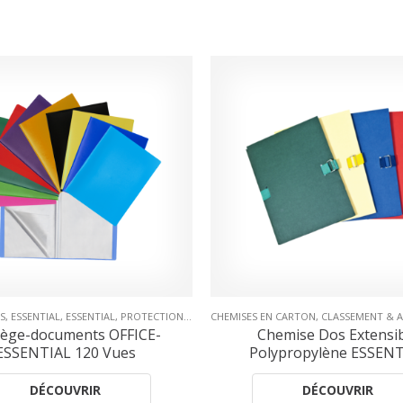
N CARTON
,
PROTÈGE-DOCUMENTS
,
CLASSEMENT & ARCHIVAGE
,
COLLECTIONS
COLLECTIONS
,
ESSENTIAL
,
EVIDENCE
,
PROTECTION & PR
,
PERSONNALIS
hemise Dos Extensible
Protège-documents e
lypropylène ESSENTIAL
Personnalisable 60 Vues 
DÉCOUVRIR
DÉCOUVRIR