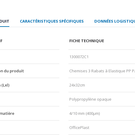
ODUIT
CARACTÉRISTIQUES SPÉCIFIQUES
DONNÉES LOGISTIQU
IF
FICHE TECHNIQUE
1300072C1
n du produit
Chemises 3 Rabats à Elastique PP 
(Lxl)
24x32cm
Polypropylène opaque
 matière
4/10 mm (400µm)
OfficePlast