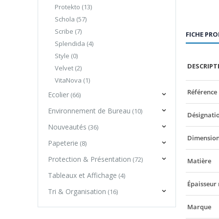
Protekto
(13)
Schola
(57)
Scribe
(7)
FICHE PR
Splendida
(4)
Style
(0)
DESCRIPT
Velvet
(2)
VitaNova
(1)
Référence
Ecolier
(66)
Environnement de Bureau
(10)
Désignatio
Nouveautés
(36)
Dimension 
Papeterie
(8)
Protection & Présentation
(72)
Matière
Tableaux et Affichage
(4)
Épaisseur
Tri & Organisation
(16)
Marque