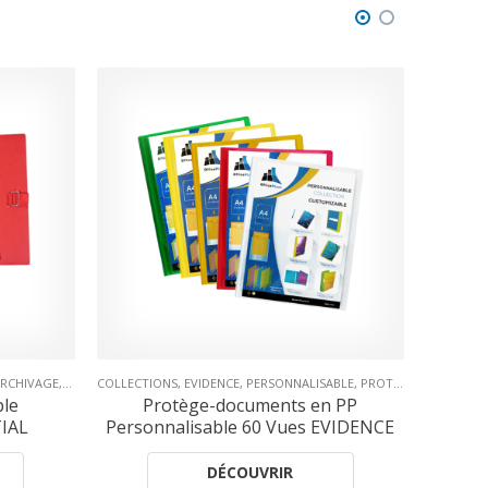
ÉSENTATION
ABLE
,
PROTECTION & PRÉSENTATION
COLLECTIONS
,
ESSENTIAL
,
PROTÈGE-DOCUMENTS
,
ESSENTIAL
,
PROTECTION & PRÉSENTATION
PROTECTI
n PP
Protège-documents OFFICE-
Prot
EVIDENCE
ESSENTIAL 200 Vues
DÉCOUVRIR