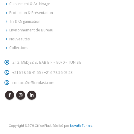
Classement & Archivage
Protection & Présentation
Tri & Organisation
Environnement de Bureau
Nouveautés
Collections
Z.I 2, MEDJEZ EL BAB B.P – 9070 – TUNISIE
+216 78 56 41 55
/
+216 78 56 07 23
contact@officeplast.com
Copyright © 2019. Office Plast. Réalisé par
Novatis Tunisie
.