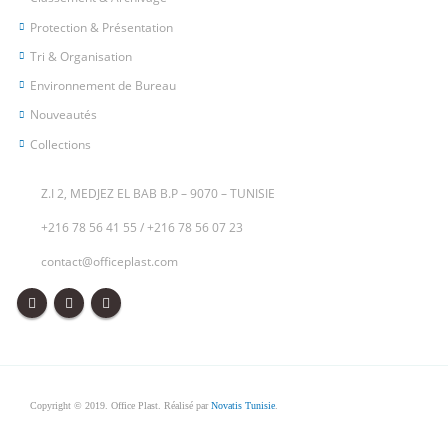
Protection & Présentation
Tri & Organisation
Environnement de Bureau
Nouveautés
Collections
Z.I 2, MEDJEZ EL BAB B.P – 9070 – TUNISIE
+216 78 56 41 55
/
+216 78 56 07 23
contact@officeplast.com
Copyright © 2019. Office Plast. Réalisé par
Novatis Tunisie
.