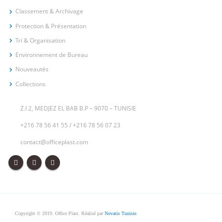
Classement & Archivage
Protection & Présentation
Tri & Organisation
Environnement de Bureau
Nouveautés
Collections
Z.I 2, MEDJEZ EL BAB B.P – 9070 – TUNISIE
+216 78 56 41 55
/
+216 78 56 07 23
contact@officeplast.com
Copyright © 2019. Office Plast. Réalisé par
Novatis Tunisie
.