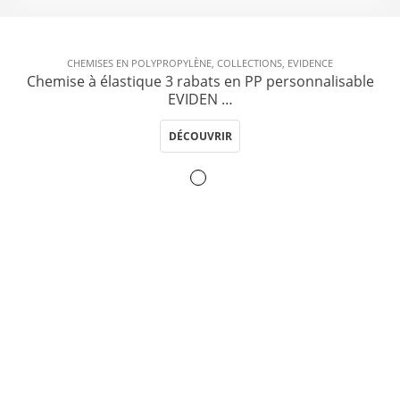
CHEMISES EN POLYPROPYLÈNE
,
COLLECTIONS
,
EVIDENCE
Chemise à élastique 3 rabats en PP personnalisable
EVIDEN …
DÉCOUVRIR
Inscrivez-vous à notre
Newslettre
Restez informé de toute l’actualité OfficePlast !