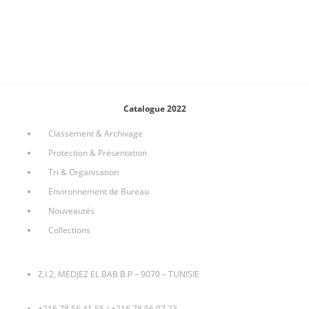
Catalogue 2022
Classement & Archivage
Protection & Présentation
Tri & Organisation
Environnement de Bureau
Nouveautés
Collections
Z.I 2, MEDJEZ EL BAB B.P – 9070 – TUNISIE
+216 78 56 41 55
/
+216 78 56 07 23