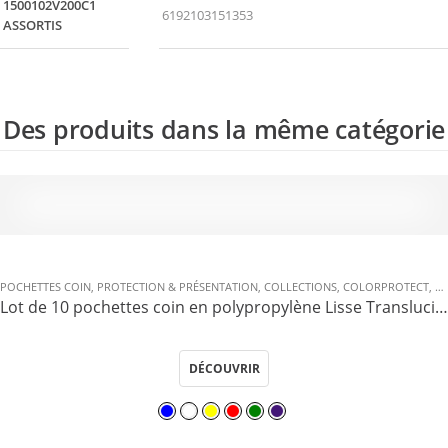
1500102V200C1
6192103151353
ASSORTIS
Des produits dans la même catégorie
POCHETTES COIN
,
PROTECTION & PRÉSENTATION
,
COLLECTIONS
,
COLORPROTECT
,
P
Lot de 10 pochettes coin en polypropylène Lisse Translucide …
DÉCOUVRIR