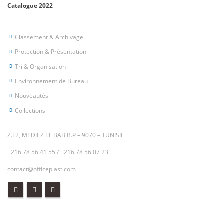
Catalogue 2022
Classement & Archivage
Protection & Présentation
Tri & Organisation
Environnement de Bureau
Nouveautés
Collections
Z.I 2, MEDJEZ EL BAB B.P – 9070 – TUNISIE
+216 78 56 41 55
/
+216 78 56 07 23
contact@officeplast.com