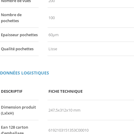
Nombre de vues
200
Nombre de
100
pochettes
Epaisseur pochettes
60µm
Qualité pochettes
Lisse
DONNÉES LOGISTIQUES
DESCRIPTIF
FICHE TECHNIQUE
Dimension produit
247,5x312x10 mm
(LxlxH)
Ean 128 carton
6192103151353C00010
d’emballage