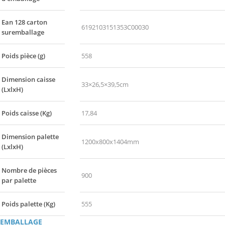
Ean 128 carton
6192103151353C00030
suremballage
Poids pièce (g)
558
Dimension caisse
33×26,5×39,5cm
(LxlxH)
Poids caisse (Kg)
17,84
Dimension palette
1200x800x1404mm
(LxlxH)
Nombre de pièces
900
par palette
Poids palette (Kg)
555
EMBALLAGE