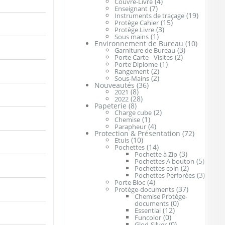
(4)
Couvre-Livre
(7)
Enseignant
(19)
Instruments de traçage
(15)
Protège Cahier
(3)
Protège Livre
(1)
Sous mains
Environnement de Bureau
(10)
(3)
Garniture de Bureau
(2)
Porte Carte - Visites
(1)
Porte Diplome
(2)
Rangement
(2)
Sous-Mains
Nouveautés
(36)
(8)
2021
(28)
2022
Papeterie
(8)
(2)
Charge cube
(1)
Chemise
(4)
Parapheur
Protection & Présentation
(72)
(10)
Etuis
(14)
Pochettes
(3)
Pochette à Zip
(5)
Pochettes A bouton
(2)
Pochettes coin
(3)
Pochettes Perforées
(4)
Porte Bloc
(37)
Protège-documents
Chemise Protège-
(0)
documents
(12)
Essential
(0)
Funcolor
(0)
Glod-Silver