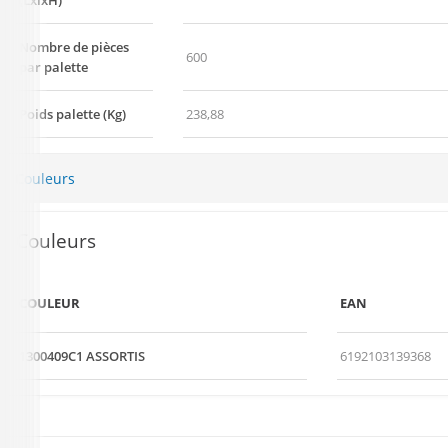
(LxlxH)
Nombre de pièces
600
par palette
Poids palette (Kg)
238,88
Couleurs
Couleurs
COULEUR
EAN
1300409C1 ASSORTIS
6192103139368