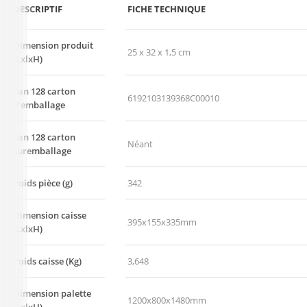
DESCRIPTIF
FICHE TECHNIQUE
Dimension produit
25 x 32 x 1,5 cm
(LxlxH)
Ean 128 carton
6192103139368C00010
d’emballage
Ean 128 carton
Néant
suremballage
Poids pièce (g)
342
Dimension caisse
395x155x335mm
(LxlxH)
Poids caisse (Kg)
3,648
Dimension palette
1200x800x1480mm