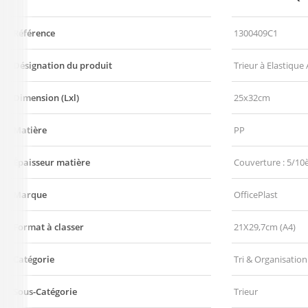
Référence
1300409C1
Désignation du produit
Trieur à Elastique
Dimension (Lxl)
25x32cm
Matière
PP
Épaisseur matière
Couverture : 5/10
Marque
OfficePlast
Format à classer
21X29,7cm (A4)
Catégorie
Tri & Organisation
Sous-Catégorie
Trieur