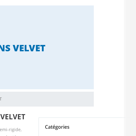
NS VELVET
T
s VELVET
Catégories
emi-rigide,