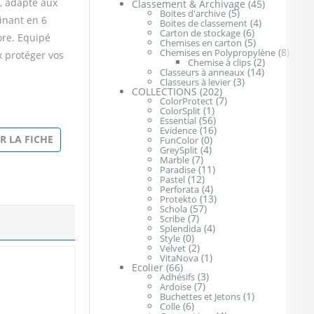
, adapté aux
Classement & Archivage
(45)
(5)
Boites d'archive
inant en 6
(4)
Boites de classement
(6)
Carton de stockage
lore. Equipé
(5)
Chemises en carton
(8)
Chemises en Polypropylène
 protéger vos
(2)
Chemise à clips
(14)
Classeurs à anneaux
(3)
Classeurs à levier
COLLECTIONS
(202)
(7)
ColorProtect
(1)
ColorSplit
(56)
Essential
(16)
Evidence
R LA FICHE
(0)
FunColor
(4)
GreySplit
(7)
Marble
(11)
Paradise
(12)
Pastel
(4)
Perforata
(13)
Protekto
(57)
Schola
(7)
Scribe
(4)
Splendida
(0)
Style
(2)
Velvet
(1)
VitaNova
Ecolier
(66)
(3)
Adhésifs
(7)
Ardoise
(1)
Buchettes et Jetons
(6)
Colle