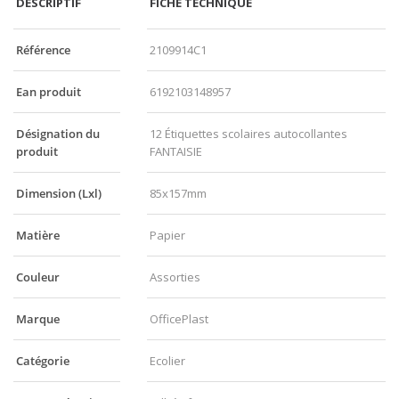
DESCRIPTIF
FICHE TECHNIQUE
Référence
2109914C1
Ean produit
6192103148957
Désignation du
12 Étiquettes scolaires autocollantes
produit
FANTAISIE
Dimension (Lxl)
85x157mm
Matière
Papier
Couleur
Assorties
Marque
OfficePlast
Catégorie
Ecolier