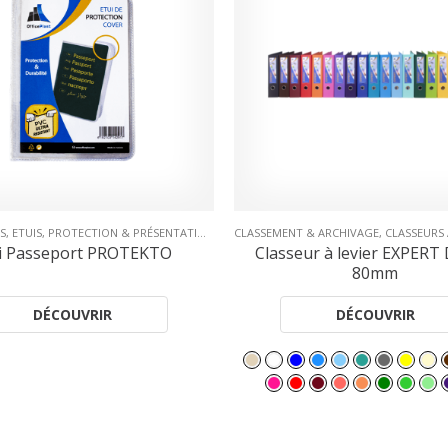
MENT & ARCHIVAGE
,
CLASSEURS À LEVIER
,
COLLECTIONS
ENVIRONNEMENT DE BUREAU
,
ESSENTIAL
,
COLL
sseur à levier EXPERT Dos de
Porte Diplôme ESS
80mm
DÉCOUVRIR
DÉCOUVRIR