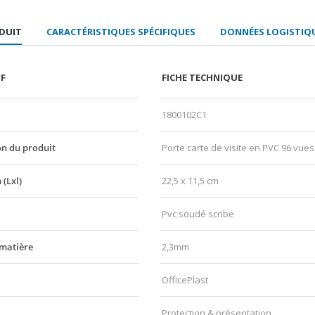
ODUIT
CARACTÉRISTIQUES SPÉCIFIQUES
DONNÉES LOGISTIQU
IF
FICHE TECHNIQUE
1800102C1
n du produit
Porte carte de visite en PVC 96 vue
(Lxl)
22,5 x 11,5 cm
Pvc soudé scribe
 matière
2,3mm
OfficePlast
Protection & présentation