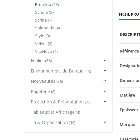
Protekto
(13)
Schola
(57)
FICHE PR
Scribe
(7)
Splendida
(4)
DESCRIPT
Style
(0)
Velvet
(2)
Référence
VitaNova
(1)
Ecolier
(66)
Désignatio
Environnement de Bureau
(10)
Dimension 
Nouveautés
(36)
Papeterie
(8)
Matière
Protection & Présentation
(72)
Épaisseur
Tableaux et Affichage
(4)
Tri & Organisation
(16)
Marque
Catégorie