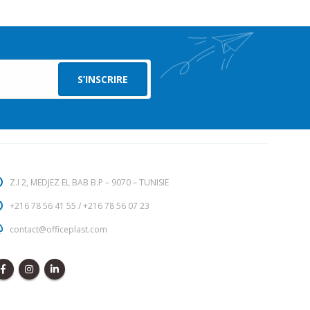
Z.I 2, MEDJEZ EL BAB B.P – 9070 – TUNISIE
+216 78 56 41 55
/
+216 78 56 07 23
contact@officeplast.com