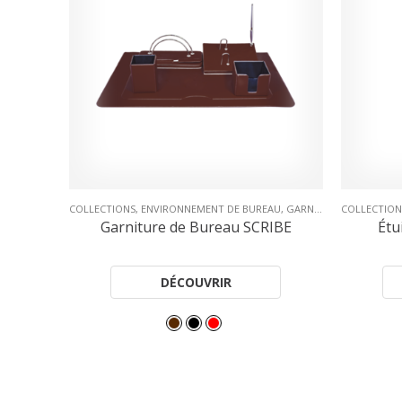
TATION
UREAU
,
GARNITURE DE BUREAU
COLLECTIONS
,
SCRIBE
,
ETUIS
,
PROTECTION & PRÉSENTATION
,
PROTEKTO
CLASSE
SCRIBE
Étui Passeport PROTEKTO
Cla
DÉCOUVRIR