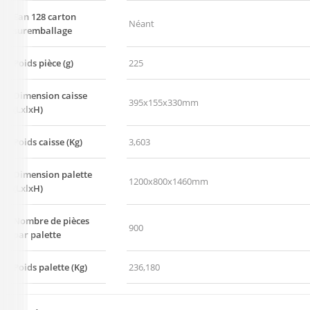
Ean 128 carton
Néant
suremballage
Poids pièce (g)
225
Dimension caisse
395x155x330mm
(LxlxH)
Poids caisse (Kg)
3,603
Dimension palette
1200x800x1460mm
(LxlxH)
Nombre de pièces
900
par palette
Poids palette (Kg)
236,180