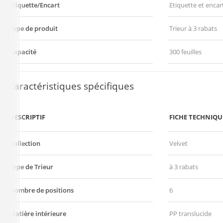
Etiquette/Encart
Etiquette et encar
Type de produit
Trieur à 3 rabats
Capacité
300 feuilles
Caractéristiques spécifiques
DESCRIPTIF
FICHE TECHNIQU
Collection
Velvet
Type de Trieur
à 3 rabats
Nombre de positions
6
Matière intérieure
PP translucide