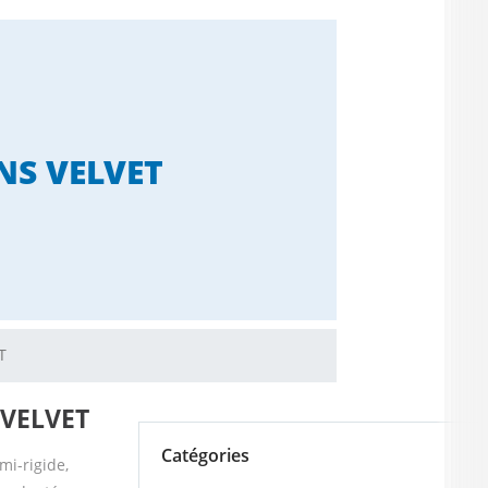
ONS VELVET
T
s VELVET
Catégories
mi-rigide,