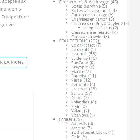
, adapté aux
Classement & Archivage
(45)
(5)
Boites d'archive
inant en 6
(4)
Boites de classement
(6)
Carton de stockage
e. Equipé d’une
(5)
Chemises en carton
(8)
Chemises en Polypropylène
éger vos
(2)
Chemise à clips
(14)
Classeurs à anneaux
(3)
Classeurs à levier
COLLECTIONS
(202)
(7)
ColorProtect
(1)
ColorSplit
(56)
Essential
(16)
Evidence
R LA FICHE
(0)
FunColor
(4)
GreySplit
(7)
Marble
(11)
Paradise
(12)
Pastel
(4)
Perforata
(13)
Protekto
(57)
Schola
(7)
Scribe
(4)
Splendida
(0)
Style
(2)
Velvet
(1)
VitaNova
Ecolier
(66)
(3)
Adhésifs
(7)
Ardoise
(1)
Buchettes et Jetons
(6)
Colle