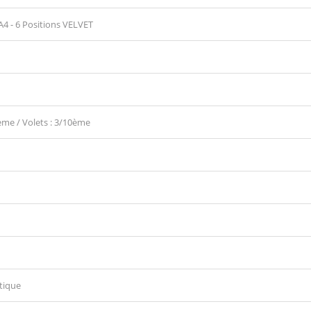
 A4 - 6 Positions VELVET
ème / Volets : 3/10ème
tique