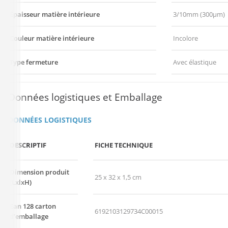
Épaisseur matière intérieure
3/10mm (300µm)
Couleur matière intérieure
Incolore
Type fermeture
Avec élastique
Données logistiques et Emballage
DONNÉES LOGISTIQUES
DESCRIPTIF
FICHE TECHNIQUE
Dimension produit
25 x 32 x 1,5 cm
(LxlxH)
Ean 128 carton
6192103129734C00015
d’emballage