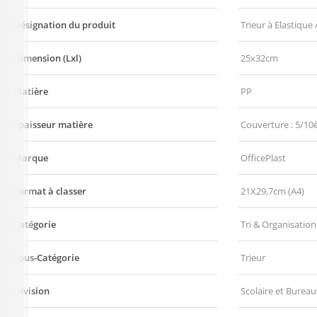
Désignation du produit
Trieur à Elastique
Dimension (Lxl)
25x32cm
Matière
PP
Épaisseur matière
Couverture : 5/10
Marque
OfficePlast
Format à classer
21X29,7cm (A4)
Catégorie
Tri & Organisation
Sous-Catégorie
Trieur
Division
Scolaire et Bureau