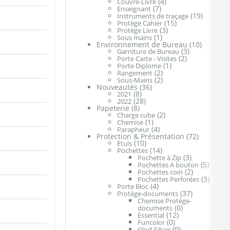
(4)
Couvre-Livre
(7)
Enseignant
(19)
Instruments de traçage
(15)
Protège Cahier
(3)
Protège Livre
(1)
Sous mains
Environnement de Bureau
(10)
(3)
Garniture de Bureau
(2)
Porte Carte - Visites
(1)
Porte Diplome
(2)
Rangement
(2)
Sous-Mains
Nouveautés
(36)
(8)
2021
(28)
2022
Papeterie
(8)
(2)
Charge cube
(1)
Chemise
(4)
Parapheur
Protection & Présentation
(72)
(10)
Etuis
(14)
Pochettes
(3)
Pochette à Zip
(5)
Pochettes A bouton
(2)
Pochettes coin
(3)
Pochettes Perforées
(4)
Porte Bloc
(37)
Protège-documents
Chemise Protège-
(0)
documents
(12)
Essential
(0)
Funcolor
(0)
Glod-Silver