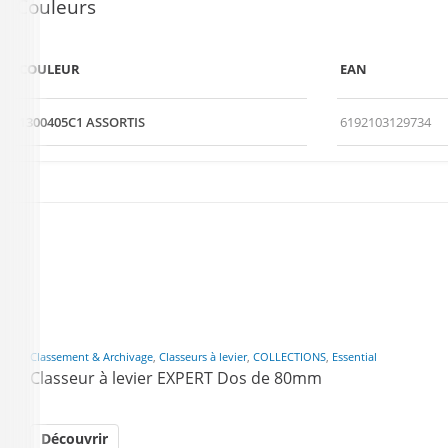
Couleurs
COULEUR
EAN
1300405C1 ASSORTIS
6192103129734
Classement & Archivage
,
Classeurs à levier
,
COLLECTIONS
,
Essential
Classeur à levier EXPERT Dos de 80mm
Découvrir