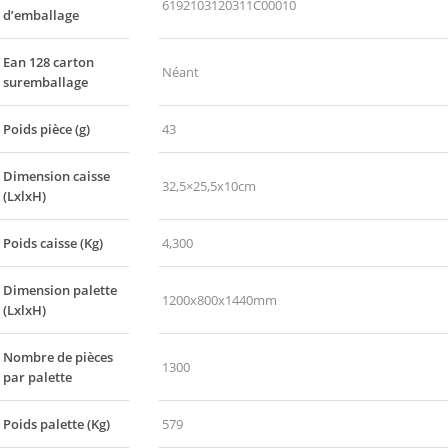
6192103120311C00010
d’emballage
Ean 128 carton
Néant
suremballage
Poids pièce (g)
43
Dimension caisse
32,5×25,5x10cm
(LxlxH)
Poids caisse (Kg)
4,300
Dimension palette
1200x800x1440mm
(LxlxH)
Nombre de pièces
1300
par palette
Poids palette (Kg)
579